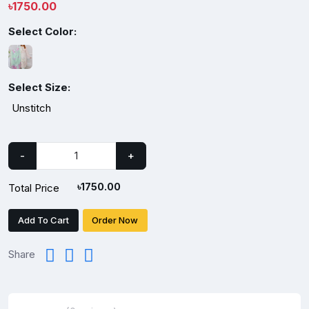
৳
1750.00
Select Color:
Select Size:
Unstitch
-
+
৳
1750.00
Total Price
Add To Cart
Order Now
Share