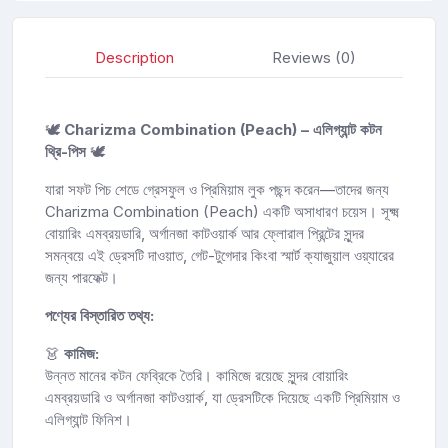
Description
Reviews (0)
🕊
Charizma Combination (Peach) – এলিগ্যান্ট কটন
থ্রি-পিস
🕊
যারা সফট পিচ শেডে গ্রেসফুল ও প্রিমিয়াম লুক পছন্দ করেন—তাদের জন্য
Charizma Combination (Peach) একটি অসাধারণ চয়েস। সূক্ষ্ম
বোয়ারিং এমব্রয়ডারি, অর্গানজা কাটওয়ার্ক আর ফ্লোরাল প্রিন্টের সুন্দর
সমন্বয়ে এই ড্রেসটি দাওয়াত, গেট-টুগেদার কিংবা স্মার্ট ক্যাজুয়াল ওয়্যারের
জন্য পারফেক্ট।
পণ্যের বিস্তারিত তথ্য:
👗
কামিজ:
উন্নত মানের কটন ফেব্রিকে তৈরি। কামিজে রয়েছে সুন্দর বোয়ারিং
এমব্রয়ডারি ও অর্গানজা কাটওয়ার্ক, যা ড্রেসটিকে দিয়েছে একটি প্রিমিয়াম ও
এলিগ্যান্ট ফিনিশ।