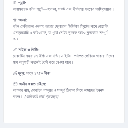
👖
প্যান্ট:
আরামদায়ক কটন প্যান্ট—হালকা, সফট এবং দীর্ঘসময় পরলেও স্বস্তিদায়ক।
🧣
ওড়না:
কটন ফেব্রিকের ওড়নায় রয়েছে ফ্লোরাল ডিজিটাল প্রিন্টের সাথে বোয়ারিং
এমব্রয়ডারি ও কাটওয়ার্ক, যা পুরো সেটের লুককে আরও সুন্দরভাবে সম্পূর্ণ
করে।
📏
সাইজ ও ফিটিং:
ড্রেসটির লম্বা ৪৭ ইঞ্চি এবং বডি ৮০ ইঞ্চি। পর্যাপ্ত ফেব্রিক থাকায় নিজের
মাপ অনুযায়ী সহজেই তৈরি করে নেওয়া যাবে।
💰
মূল্য:
মাত্র
১৭৫০ টাকা
📦
অর্ডার করতে চাইলে:
আপনার নাম, মোবাইল নাম্বার ও সম্পূর্ণ ঠিকানা লিখে আমাদের ইনবক্স
করুন।
(ডেলিভারি চার্জ প্রযোজ্য)