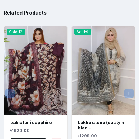
Related Products
Sold:12
Sold:9
pakistani sapphire
Lakho stone (dusty n
blac...
৳1620.00
৳1299.00