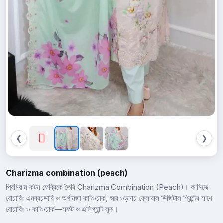
❮
❯
Charizma combination (peach)
প্রিমিয়াম কটন ফেব্রিকে তৈরি Charizma Combination (Peach)। কামিজে
বোয়ারিং এমব্রয়ডারি ও অর্গানজা কাটওয়ার্ক, আর ওড়নায় ফ্লোরাল ডিজিটাল প্রিন্টের সাথে
বোয়ারিং ও কাটওয়ার্ক—সফট ও এলিগ্যান্ট লুক।