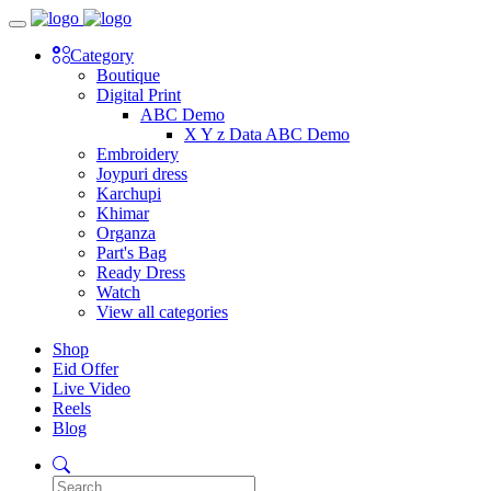
Category
Boutique
Digital Print
ABC Demo
X Y z Data ABC Demo
Embroidery
Joypuri dress
Karchupi
Khimar
Organza
Part's Bag
Ready Dress
Watch
View all categories
Shop
Eid Offer
Live Video
Reels
Blog