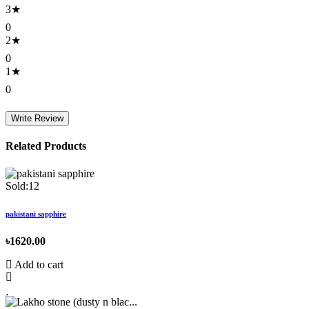
3★
0
2★
0
1★
0
Write Review
Related Products
Sold:12
pakistani sapphire
৳1620.00
Add to cart