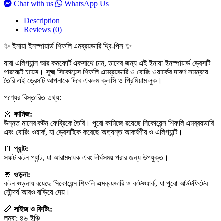
Chat with us
WhatsApp Us
Description
Reviews (0)
✨ ইনায়া ইনস্পায়ার্ড শিফলি এমব্রয়ডারি থ্রি-পিস ✨
যারা এলিগ্যান্স আর কমফোর্ট একসাথে চান, তাদের জন্য এই ইনায়া ইনস্পায়ার্ড ড্রেসটি
পারফেক্ট চয়েস। সূক্ষ্ম সিকোয়েন্স শিফলি এমব্রয়ডারি ও বোরিং ওয়ার্কের দারুণ সমন্বয়ে
তৈরি এই ড্রেসটি আপনাকে দিবে একদম ক্লাসি ও প্রিমিয়াম লুক।
পণ্যের বিস্তারিত তথ্য:
👗
কামিজ:
উন্নত মানের কটন ফেব্রিকে তৈরি। পুরো কামিজে রয়েছে সিকোয়েন্স শিফলি এমব্রয়ডারি
এবং বোরিং ওয়ার্ক, যা ড্রেসটিকে করেছে অত্যন্ত আকর্ষণীয় ও এলিগ্যান্ট।
👖
প্যান্ট:
সফট কটন প্যান্ট, যা আরামদায়ক এবং দীর্ঘসময় পরার জন্য উপযুক্ত।
🧣
ওড়না:
কটন ওড়নায় রয়েছে সিকোয়েন্স শিফলি এমব্রয়ডারি ও কাটওয়ার্ক, যা পুরো আউটফিটের
সৌন্দর্য আরও বাড়িয়ে দেয়।
📏
সাইজ ও ফিটিং:
লম্বা: ৪৬ ইঞ্চি