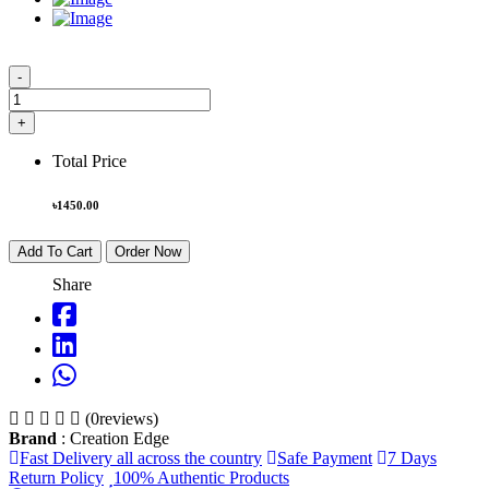
-
+
Total Price
৳
1450.00
Add To Cart
Order Now
Share
(0reviews)
Brand
: Creation Edge
Fast Delivery all across the country
Safe Payment
7 Days
Return Policy
100% Authentic Products