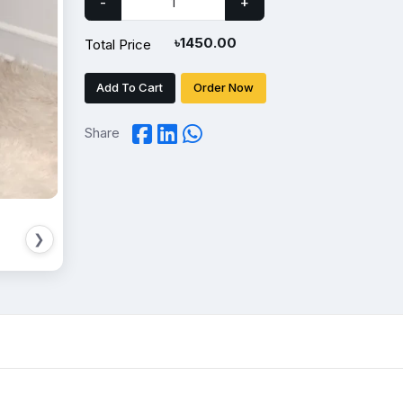
-
+
৳
1450.00
Total Price
Add To Cart
Order Now
Share
❯