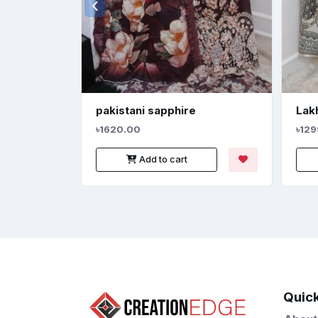
pakistani sapphire
Lakh
৳1620.00
৳129
Add to cart
Quick