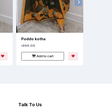
Poddo kotha
Rewat ros
৳999.00
৳1190.00
Add to cart
Add
Talk To Us