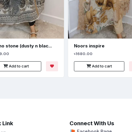
o stone (dusty n blac...
Noors inspire
9.00
৳1680.00
Add to cart
Add to cart
 Link
Connect With Us
Facebook Page