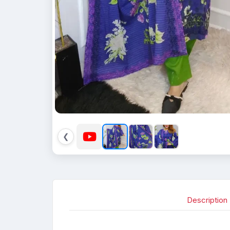
❮
Description