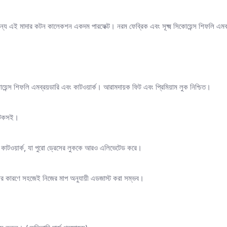
্য এই মাদার কটন কালেকশন একদম পারফেক্ট। নরম ফেব্রিক এবং সূক্ষ্ম সিকোয়েন্স শিফলি এমব্
োয়েন্স শিফলি এমব্রয়ডারি এবং কাটওয়ার্ক। আরামদায়ক ফিট এবং প্রিমিয়াম লুক নিশ্চিত।
ং টেকসই।
 কাটওয়ার্ক, যা পুরো ড্রেসের লুককে আরও এলিভেটেড করে।
থাকার কারণে সহজেই নিজের মাপ অনুযায়ী এডজাস্ট করা সম্ভব।