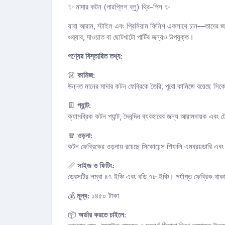
✨ মাদার কটন (পারপ্লিশ ব্লু) থ্রি-পিস ✨
যারা আরাম, স্টাইল এবং প্রিমিয়াম ফিনিশ একসাথে চান—তাদের জন
ওয়্যার, দাওয়াত বা ছোটখাটো পার্টির জন্যও উপযুক্ত।
পণ্যের বিস্তারিত তথ্য:
👗
কামিজ:
উন্নত মানের মাদার কটন ফেব্রিকে তৈরি, পুরো কামিজে রয়েছে সিক
👖
প্যান্ট:
ক্যামব্রিক কটন প্যান্ট, দৈনন্দিন ব্যবহারের জন্য আরামদায়ক এব
🧣
ওড়না:
কটন ফেব্রিকের ওড়নায় রয়েছে সিকোয়েন্স শিফলি এমব্রয়ডারি এবং
📏
সাইজ ও ফিটিং:
ড্রেসটির লম্বা ৪৭ ইঞ্চি এবং বডি ৭৮ ইঞ্চি। পর্যাপ্ত ফেব্রিক 
💰
মূল্য:
১৪৫০ টাকা
📦
অর্ডার করতে চাইলে: