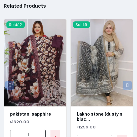
Related Products
Sold:12
Sold:9
pakistani sapphire
Lakho stone (dusty n
blac...
৳1620.00
৳1299.00