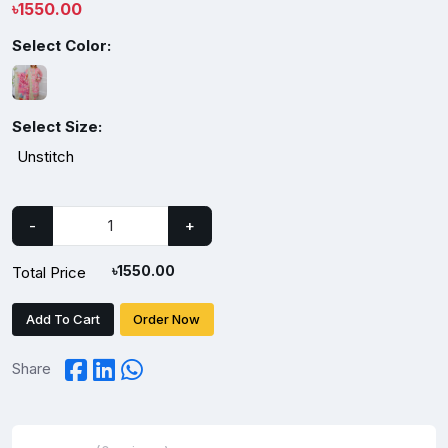
৳
1550.00
Select Color:
Select Size:
Unstitch
-
+
৳
1550.00
Total Price
Add To Cart
Order Now
Share