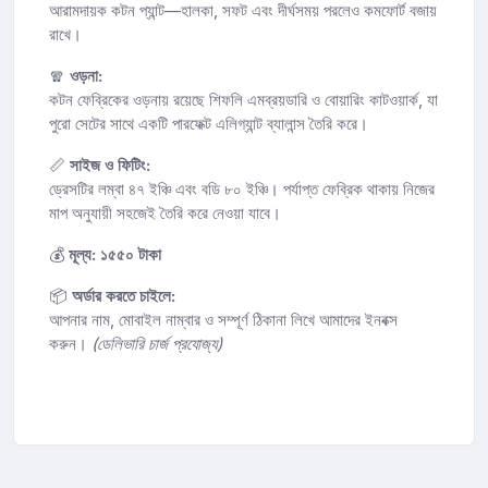
আরামদায়ক কটন প্যান্ট—হালকা, সফট এবং দীর্ঘসময় পরলেও কমফোর্ট বজায়
রাখে।
🧣
ওড়না:
কটন ফেব্রিকের ওড়নায় রয়েছে শিফলি এমব্রয়ডারি ও বোয়ারিং কাটওয়ার্ক, যা
পুরো সেটের সাথে একটি পারফেক্ট এলিগ্যান্ট ব্যালান্স তৈরি করে।
📏
সাইজ ও ফিটিং:
ড্রেসটির লম্বা ৪৭ ইঞ্চি এবং বডি ৮০ ইঞ্চি। পর্যাপ্ত ফেব্রিক থাকায় নিজের
মাপ অনুযায়ী সহজেই তৈরি করে নেওয়া যাবে।
💰
মূল্য:
১৫৫০ টাকা
📦
অর্ডার করতে চাইলে:
আপনার নাম, মোবাইল নাম্বার ও সম্পূর্ণ ঠিকানা লিখে আমাদের ইনবক্স
করুন।
(ডেলিভারি চার্জ প্রযোজ্য)