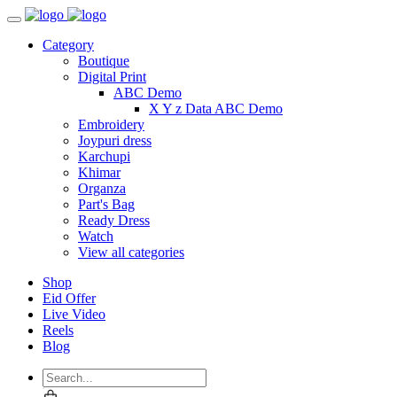
Category
Boutique
Digital Print
ABC Demo
X Y z Data ABC Demo
Embroidery
Joypuri dress
Karchupi
Khimar
Organza
Part's Bag
Ready Dress
Watch
View all categories
Shop
Eid Offer
Live Video
Reels
Blog