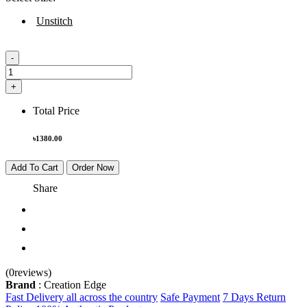
Unstitch
-
+
Total Price
৳
1380.00
Add To Cart
Order Now
Share
(0reviews)
Brand
: Creation Edge
Fast Delivery all across the country
Safe Payment
7 Days Return