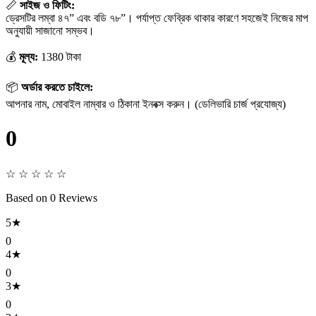
📏
সাইজ ও ফিটিং:
ড্রেসটির লম্বা ৪৭” এবং বডি ৭৮”। পর্যাপ্ত ফেব্রিক থাকার কারণে সহজেই নিজের মাপ
অনুযায়ী সাজানো সম্ভব।
💰
মূল্য:
1380 টাকা
📦
অর্ডার করতে চাইলে:
আপনার নাম, মোবাইল নাম্বার ও ঠিকানা ইনবক্স করুন। (ডেলিভারি চার্জ প্রযোজ্য)
0
☆ ☆ ☆ ☆ ☆
Based on 0 Reviews
5★
0
4★
0
3★
0