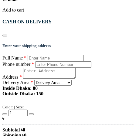
Add to cart
CASH ON DELIVERY
Enter your shipping address
Full Name
*
Phone number
*
Address
*
Delivery Area
*
Inside Dhaka: 80
Outside Dhaka: 150
Color:
| Size:
৳
Subtotal
৳
0
Shipping
৳
0