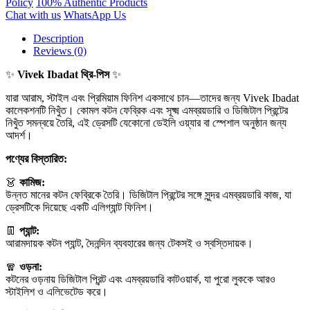
Policy
100% Authentic Products
Chat with us
WhatsApp Us
Description
Reviews (0)
✨
Vivek Ibadat থ্রি-পিস
✨
যারা আরাম, স্টাইল এবং প্রিমিয়াম ফিনিশ একসাথে চান—তাদের জন্য Vivek Ibadat
কালেকশনটি নিখুঁত। কোমল কটন ফেব্রিক এবং সূক্ষ্ম এমব্রয়ডারি ও ডিজিটাল প্রিন্টের
নিখুঁত সমন্বয়ে তৈরি, এই ড্রেসটি যেকোনো ডেইলি ওয়্যার বা স্পেশাল অনুষ্ঠান জন্য
আদর্শ।
পণ্যের বিস্তারিত:
👗
কামিজ:
উন্নত মানের কটন ফেব্রিকে তৈরি। ডিজিটাল প্রিন্টের সঙ্গে সুন্দর এমব্রয়ডারি কাজ, যা
ড্রেসটিকে দিয়েছে একটি এলিগ্যান্ট ফিনিশ।
👖
প্যান্ট:
আরামদায়ক কটন প্যান্ট, দৈনন্দিন ব্যবহারের জন্য টেকসই ও স্বস্তিদায়ক।
🧣
ওড়না:
কটনের ওড়নায় ডিজিটাল প্রিন্ট এবং এমব্রয়ডারি কাটওয়ার্ক, যা পুরো লুককে আরও
স্টাইলিশ ও এলিভেটেড করে।