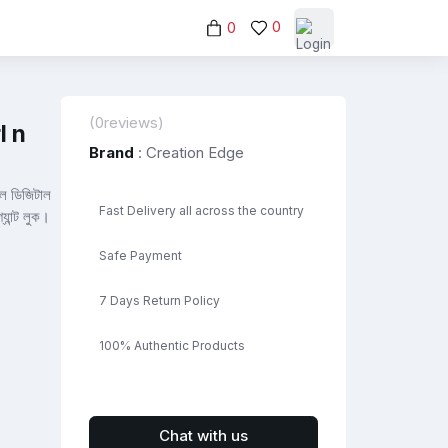
0
0
(0reviews)
l n
Brand
: Creation Edge
ল ডিজিটাল
Fast Delivery all across the country
যান্ট লুক।
Safe Payment
7 Days Return Policy
100% Authentic Products
Chat with us