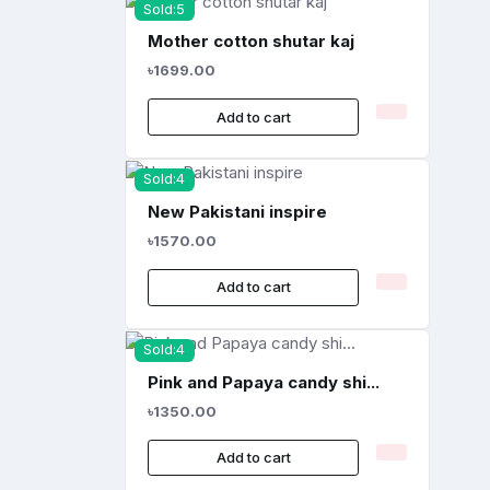
Sold:5
Mother cotton shutar kaj
৳1699.00
Add to cart
Sold:4
New Pakistani inspire
৳1570.00
Add to cart
Sold:4
Pink and Papaya candy shi...
৳1350.00
Add to cart