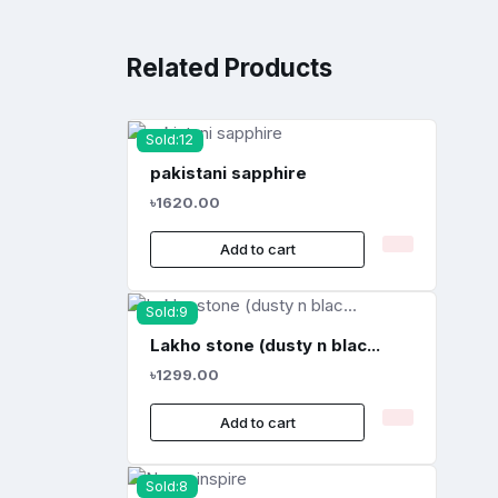
Related Products
Sold:12
pakistani sapphire
৳1620.00
Add to cart
Sold:9
Lakho stone (dusty n blac...
৳1299.00
Add to cart
Sold:8