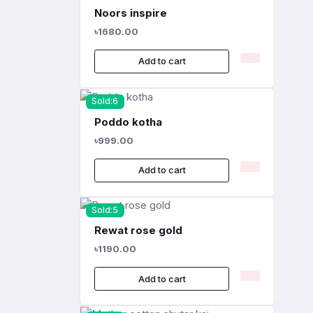
Noors inspire
৳1680.00
Add to cart
Sold:6
Poddo kotha
৳999.00
Add to cart
Sold:5
Rewat rose gold
৳1190.00
Add to cart