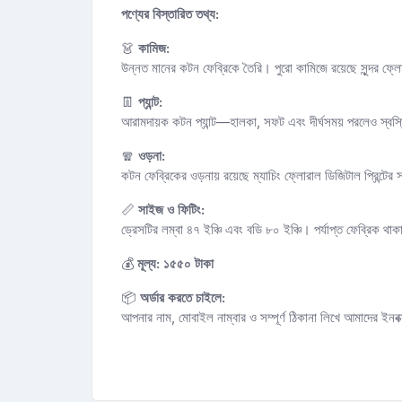
পণ্যের বিস্তারিত তথ্য:
👗
কামিজ:
উন্নত মানের কটন ফেব্রিকে তৈরি। পুরো কামিজে রয়েছে সুন্দর ফ্ল
👖
প্যান্ট:
আরামদায়ক কটন প্যান্ট—হালকা, সফট এবং দীর্ঘসময় পরলেও স্বস
🧣
ওড়না:
কটন ফেব্রিকের ওড়নায় রয়েছে ম্যাচিং ফ্লোরাল ডিজিটাল প্রিন্টের 
📏
সাইজ ও ফিটিং:
ড্রেসটির লম্বা ৪৭ ইঞ্চি এবং বডি ৮০ ইঞ্চি। পর্যাপ্ত ফেব্রিক 
💰
মূল্য:
১৫৫০ টাকা
📦
অর্ডার করতে চাইলে:
আপনার নাম, মোবাইল নাম্বার ও সম্পূর্ণ ঠিকানা লিখে আমাদের ইন