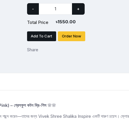
-
+
৳
1550.00
Total Price
Add To Cart
Order Now
Share
) – গ্রেসফুল কটন থ্রি-পিস
🌸🌸
 ড্রেস পছন্দ করেন—তাদের জন্য Vivek Shree Shalika Inspire একটি দারুণ চয়েস। ফ্লোরাল 