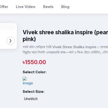
Offer
Live Video
Reels
Blog
Vivek shree shalika inspire (pear
pink)
❯
সফট কটন ফেব্রিকে তৈরি Vivek Shree Shalika Inspire। ফ্লোরা
প্রিন্টের সাথে শিফলি এমব্রয়ডারি কাজ—পার্ল ও পিংক টোনে ফেমিনিন, এলিগ্
৳
1550.00
Select Color:
Select Size:
Unstitch