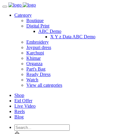
Category
Boutique
Digital Print
ABC Demo
X Y z Data ABC Demo
Embroidery
Joypuri dress
Karchupi
Khimar
Organza
Part's Bag
Ready Dress
Watch
View all categories
Shop
Eid Offer
Live Video
Reels
Blog