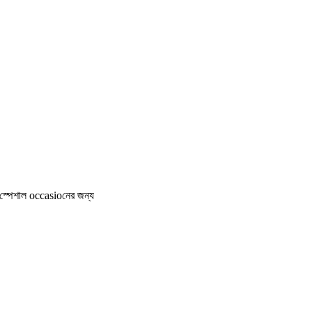
 বা স্পেশাল occasioনের জন্য