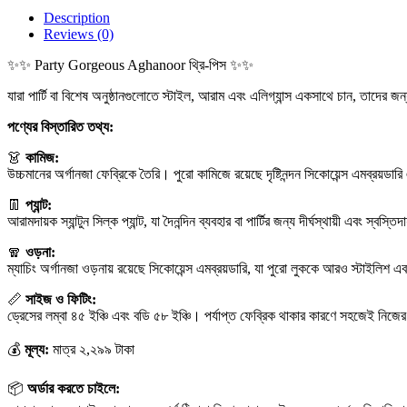
Description
Reviews (0)
✨✨ Party Gorgeous Aghanoor থ্রি-পিস ✨✨
যারা পার্টি বা বিশেষ অনুষ্ঠানগুলোতে স্টাইল, আরাম এবং এলিগ্যান্স একসাথে চান, তাদের জ
পণ্যের বিস্তারিত তথ্য:
👗
কামিজ:
উচ্চমানের অর্গানজা ফেব্রিকে তৈরি। পুরো কামিজে রয়েছে দৃষ্টিনন্দন সিকোয়েন্স এমব্রয়ডারি এ
👖
প্যান্ট:
আরামদায়ক স্যান্টুন সিল্ক প্যান্ট, যা দৈনন্দিন ব্যবহার বা পার্টির জন্য দীর্ঘস্থায়ী এবং স্বস্ত
🧣
ওড়না:
ম্যাচিং অর্গানজা ওড়নায় রয়েছে সিকোয়েন্স এমব্রয়ডারি, যা পুরো লুককে আরও স্টাইলিশ এবং
📏
সাইজ ও ফিটিং:
ড্রেসের লম্বা ৪৫ ইঞ্চি এবং বডি ৫৮ ইঞ্চি। পর্যাপ্ত ফেব্রিক থাকার কারণে সহজেই নিজের
💰
মূল্য:
মাত্র ২,২৯৯ টাকা
📦
অর্ডার করতে চাইলে: