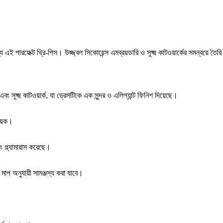
ন্য এই পারফেক্ট থ্রি-পিস। উজ্জ্বল সিকোয়েন্স এমব্রয়ডারি ও সূক্ষ্ম কাটওয়ার্কের সমন্বয়ে 
বং সূক্ষ্ম কাটওয়ার্ক, যা ড্রেসটিকে এক সুন্দর ও এলিগ্যান্ট ফিনিশ দিয়েছে।
িদায়ক।
 গ্ল্যামারাস করেছে।
 মাপ অনুযায়ী সামঞ্জস্য করা যাবে।