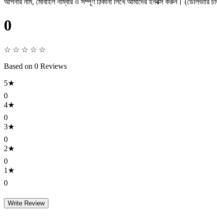
আপনার নাম, মোবাইল নাম্বার ও সম্পূর্ণ ঠিকানা লিখে আমাদের ইনবক্স করুন। (ডেলিভারি চার
0
☆ ☆ ☆ ☆ ☆
Based on 0 Reviews
5★
0
4★
0
3★
0
2★
0
1★
0
Write Review