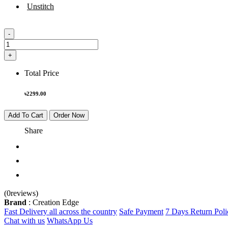
Unstitch
-
+
Total Price
৳
2299.00
Add To Cart
Order Now
Share
(0reviews)
Brand
: Creation Edge
Fast Delivery all across the country
Safe Payment
7 Days Return Poli
Chat with us
WhatsApp Us