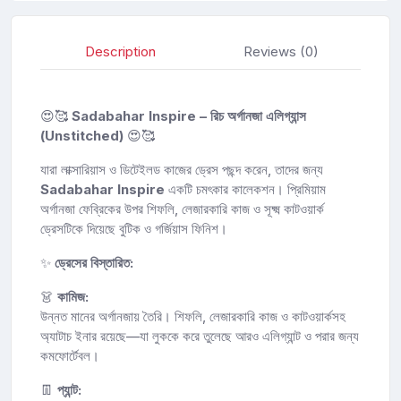
Description
Reviews (0)
😍🥰
Sadabahar Inspire – রিচ অর্গানজা এলিগ্যান্স
(Unstitched)
😍🥰
যারা লাক্সারিয়াস ও ডিটেইলড কাজের ড্রেস পছন্দ করেন, তাদের জন্য
Sadabahar Inspire
একটি চমৎকার কালেকশন। প্রিমিয়াম
অর্গানজা ফেব্রিকের উপর শিফলি, লেজারকারি কাজ ও সূক্ষ্ম কাটওয়ার্ক
ড্রেসটিকে দিয়েছে বুটিক ও গর্জিয়াস ফিনিশ।
✨
ড্রেসের বিস্তারিত:
👗
কামিজ:
উন্নত মানের অর্গানজায় তৈরি। শিফলি, লেজারকারি কাজ ও কাটওয়ার্কসহ
অ্যাটাচ ইনার রয়েছে—যা লুককে করে তুলেছে আরও এলিগ্যান্ট ও পরার জন্য
কমফোর্টেবল।
👖
প্যান্ট: