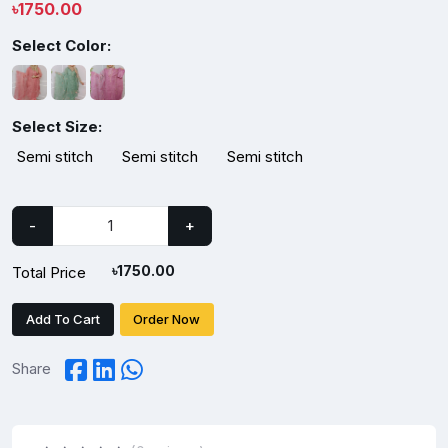
৳
1750.00
Select Color:
Select Size:
Semi stitch
Semi stitch
Semi stitch
-
+
৳
1750.00
Total Price
Add To Cart
Order Now
Share