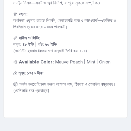
সানটুন সিল্ক—সফট ও স্মুথ ফিনিশ, যা পুরো লুককে সম্পূর্ণ করে।
🧣
ওড়না:
অর্গানজা ওড়নায় রয়েছে শিফলি, লেজারকারি কাজ ও কাটওয়ার্ক—ফেস্টিভ ও
প্রিমিয়াম লুকের জন্য একদম পারফেক্ট।
📏
সাইজ ও ফিটিং:
লম্বা:
৪৮ ইঞ্চি
| বডি:
৬০ ইঞ্চি
(আনস্টিচ হওয়ায় নিজের মাপ অনুযায়ী তৈরি করা যাবে)
🎨
Available Color:
Mauve Peach | Mint | Onion
💰
মূল্য: ১৭৫০ টাকা
📦 অর্ডার করতে ইনবক্স করুন আপনার নাম, ঠিকানা ও মোবাইল নম্বরসহ।
(ডেলিভারি চার্জ প্রযোজ্য)